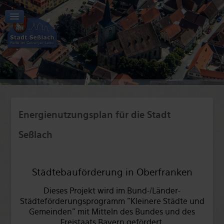
Aktuelles | Start
Tourismus | Kultur | Freizeit
Stadt | Rathaus
Energienutzungsplan für die Stadt
Wirtschaft | Verkehr
Seßlach
Bildung | Soziales
Städtebauförderung in Oberfranken
Dieses Projekt wird im Bund-/Länder-
Städteförderungsprogramm "Kleinere Städte und
Gemeinden" mit Mitteln des Bundes und des
Freistaats Bayern gefördert.