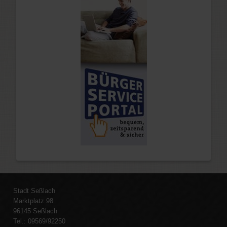
Stadt Seßlach
Marktplatz 98
96145 Seßlach
Tel.: 09569/92250