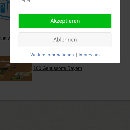
stehen.
Diakonie Weitramsdorf - Seßlach
Akzeptieren
itiative Boden:ständig
Ablehnen
Weitere Informationen
|
Impressum
100 Genussorte Bayern