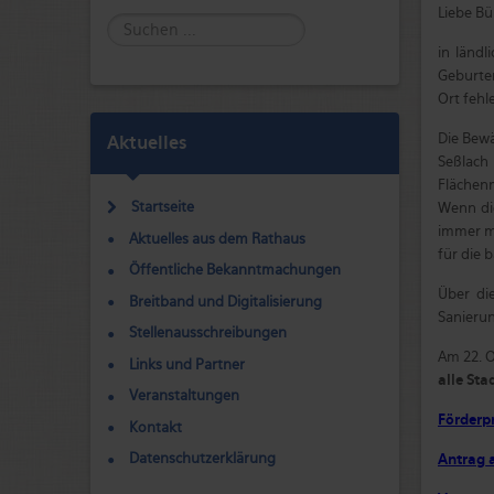
Liebe Bü
Suche
in ländl
Geburten
Ort fehl
Die Bew
Aktuelles
Seßlach
Flächen
Startseite
Wenn di
immer me
Aktuelles aus dem Rathaus
für die 
Öffentliche Bekanntmachungen
Über di
Breitband und Digitalisierung
Sanierun
Stellenausschreibungen
Am 22. O
Links und Partner
alle Sta
Veranstaltungen
Förderp
Kontakt
Datenschutzerklärung
Antrag 