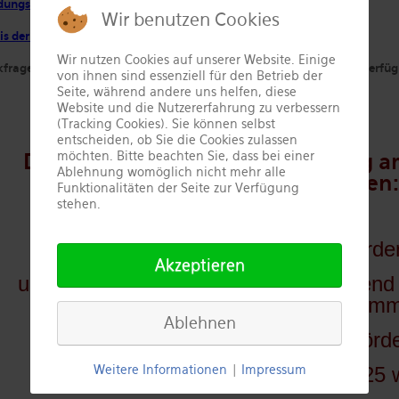
dungsnachwei
s
Wir benutzen Cookies
s der Eigenleistungen
Wir nutzen Cookies auf unserer Website. Einige
kfragen stehen Ihnen Bernd Vogt und der Bürgermeister gerne zur Verfü
von ihnen sind essenziell für den Betrieb der
Seite, während andere uns helfen, diese
Website und die Nutzererfahrung zu verbessern
(Tracking Cookies). Sie können selbst
entscheiden, ob Sie die Cookies zulassen
möchten. Bitte beachten Sie, dass bei einer
Der Stadtrat hat in seiner Sitzung 
Ablehnung womöglich nicht mehr alle
beschlossen:
Funktionalitäten der Seite zur Verfügung
stehen.
"Alle bewilligten Maßnahmen werden
Akzeptieren
und ab dem 01.04.2024 vorrübergehend
entgegengenomm
Ablehnen
Über die Weiterführung des Förd
Weitere Informationen
|
Impressum
Rahmen der Haushaltsdebatte 2025 w