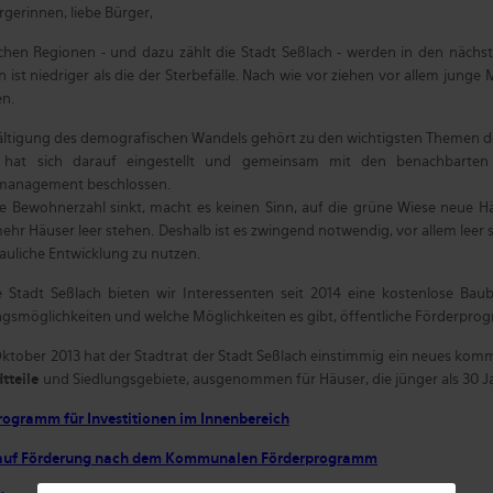
rgerinnen, liebe Bürger,
ichen Regionen - und dazu zählt die Stadt Seßlach - werden in den nächs
 ist niedriger als die der Sterbefälle. Nach wie vor ziehen vor allem junge
en.
ältigung des demografischen Wandels gehört zu den wichtigsten Themen d
 hat sich darauf eingestellt und gemeinsam mit den benachbarten 
management beschlossen.
e Bewohnerzahl sinkt, macht es keinen Sinn, auf die grüne Wiese neue H
hr Häuser leer stehen. Deshalb ist es zwingend notwendig, vor allem leer 
bauliche Entwicklung zu nutzen.
e Stadt Seßlach bieten wir Interessenten seit 2014 eine kostenlose Bau
gsmöglichkeiten und welche Möglichkeiten es gibt, öffentliche Förderpr
ktober 2013 hat der Stadtrat der Stadt Seßlach einstimmig ein neues kom
dtteile
und Siedlungsgebiete, ausgenommen für Häuser, die jünger als 30 Ja
rogramm für Investitionen im Innenbereich
auf Förderung nach dem Kommunalen Förderprogramm