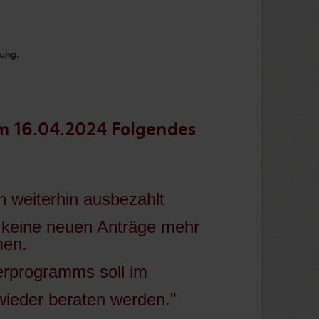
gung.
am 16.04.2024 Folgendes
 weiterhin ausbezahlt
 keine neuen Anträge mehr
en.
erprogramms soll im
ieder beraten werden."