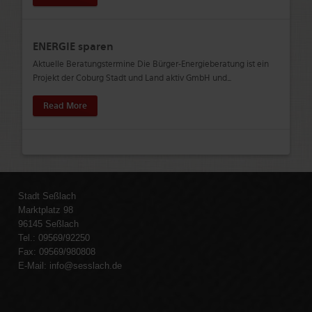
ENERGIE sparen
Aktuelle Beratungstermine Die Bürger-Energieberatung ist ein
Projekt der Coburg Stadt und Land aktiv GmbH und
…
Read More
Stadt Seßlach
Marktplatz 98
96145 Seßlach
Tel.: 09569/92250
Fax: 09569/980808
E-Mail:
info@sesslach.de