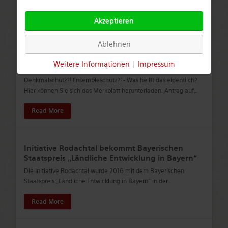
Read More
Akzeptieren
Ablehnen
Wichtige Hinweise für unsere Bürger zum
Weitere Informationen
|
Impressum
Denkmalschutz
Denkmalschutz?! Ensembleschutz?! - Was heißt das eigentlich?
Hier können Sie sich das Merkblatt herunterladen. Antrag auf
…
Read More
Initiative Rodachtal bekommt Bayerischen
Staatspreis „Ländliche Entwicklung in Bayern“
Die Initiative Rodachtal wurde 2016 mit dem Bayerischen
Staatspreis „Ländliche Entwicklung in Bayern“ in der
…
Read More