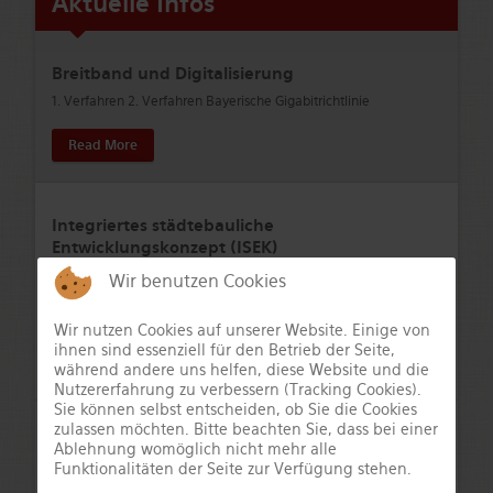
Aktuelle Infos
Breitband und Digitalisierung
1. Verfahren 2. Verfahren Bayerische Gigabitrichtlinie
Read More
Integriertes städtebauliche
Entwicklungskonzept (ISEK)
Integriertes städtebauliches Entwicklungskonzept Seßlach (ISEK)
Wir benutzen Cookies
Öffentliche Auslegung nach § 3 Absatz 2 BauGB
Bekanntmachung zur öffentlichen
…
Wir nutzen Cookies auf unserer Website. Einige von
ihnen sind essenziell für den Betrieb der Seite,
Read More
während andere uns helfen, diese Website und die
Nutzererfahrung zu verbessern (Tracking Cookies).
Sie können selbst entscheiden, ob Sie die Cookies
zulassen möchten. Bitte beachten Sie, dass bei einer
Parksituation in der Altstadt von Seßlach
Ablehnung womöglich nicht mehr alle
Funktionalitäten der Seite zur Verfügung stehen.
Für die Altstadt von Seßlach gilt folgende Regelung: Die
gesamte Altstadt von Seßlach ist in
…